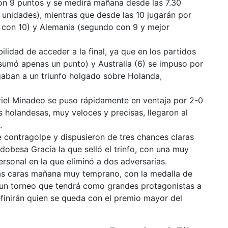
 con 9 puntos y se medirá mañana desde las 7.30
nidades), mientras que desde las 10 jugarán por
r con 10) y Alemania (segundo con 9 y mejor
bilidad de acceder a la final, ya que en los partidos
sumó apenas un punto) y Australia (6) se impuso por
gaban a un triunfo holgado sobre Holanda,
iel Minadeo se puso rápidamente en ventaja por 2-0
s holandesas, muy veloces y precisas, llegaron al
.
 contragolpe y dispusieron de tres chances claras
rdobesa Gracía la que selló el trinfo, con una muy
ersonal en la que eliminó a dos adversarias.
las caras mañana muy temprano, con la medalla de
n un torneo que tendrá como grandes protagonistas a
finirán quien se queda con el premio mayor del