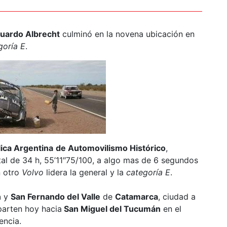
uardo Albrecht
culminó en la novena ubicación en
goría E
.
lica Argentina
de Automovilismo Histórico
,
l de 34 h, 55’11″75/100, a algo mas de 6 segundos
n otro
Volvo
lidera la general y la
categoría E
.
n
y
San Fernando del Valle
de
Catamarca
, ciudad a
 parten hoy hacia
San Miguel del Tucumán
en el
encia.