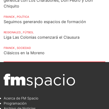
genética con Los Charabones, Don Pedro y Don
Chiquito
FRANCK
,
POLÍTICA
Seguimos generando espacios de formación
REGIONALES
,
FÚTBOL
Liga Las Colonias comenzará el Clausura
FRANCK
,
SOCIEDAD
Clásicos en la Moreno
Acerca de FM Spacio
Programación
Archivo de Noticias