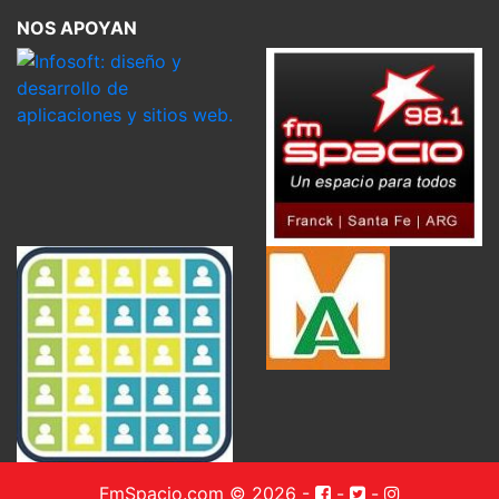
NOS APOYAN
FmSpacio.com © 2026
-
-
-