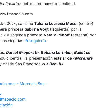
el Rosario
» patrona de nuestra localidad.
ck 2007», se llama
Tatiana Lucrecia Mussi
(centro)
imera princesa
Sabrina Vogt
(izquierda) por la
nal» y segunda princesa
Natalia Imhoff
(derecha) por
 las elegidas.
Fotogalería
.
les,
Daniel Gregoretti
,
Betiana Lerhitier
,
Ballet de
ulo central, la presentación estelar de «
Morena’s
 y desde San Francisco «
La Ban-K
«.