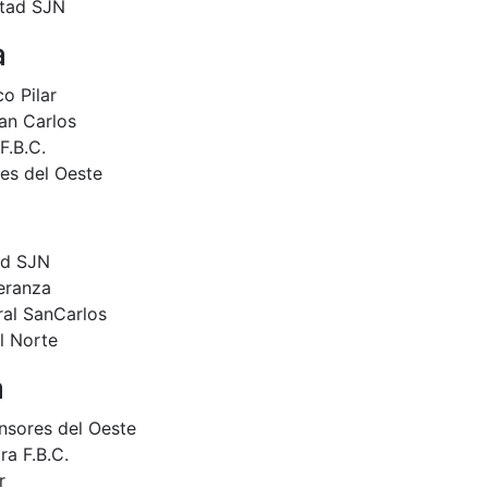
rtad SJN
a
o Pilar
an Carlos
F.B.C.
es del Oeste
ad SJN
eranza
ral SanCarlos
l Norte
a
nsores del Oeste
a F.B.C.
r