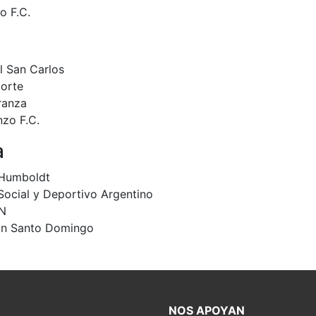
o F.C.
l San Carlos
Norte
ranza
zo F.C.
a
 Humboldt
Social y Deportivo Argentino
JN
ión Santo Domingo
NOS APOYAN