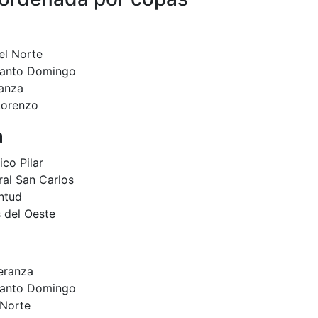
el Norte
Santo Domingo
anza
Lorenzo
a
co Pilar
al San Carlos
ntud
s del Oeste
eranza
Santo Domingo
 Norte