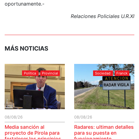
oportunamente.-
Relaciones Policiales U.R.XI
MÁS NOTICIAS
Política
Provincial
Sociedad
Franck
08/08/26
08/08/26
Media sanción al
Radares: ultiman detalles
proyecto de Pirola para
para su puesta en
fortalecer los principios
funcionamiento