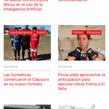
éticos en el uso de la
Inteligencia Artificial
Liga Esperancina
Franck
Política
Provincial
08/08/26
07/08/26
Las formativas
Pirola pidió aprovechar la
comenzaron el Clausura
anticipación para
en su nuevo formato
ejecutar obras frente a El
Niño