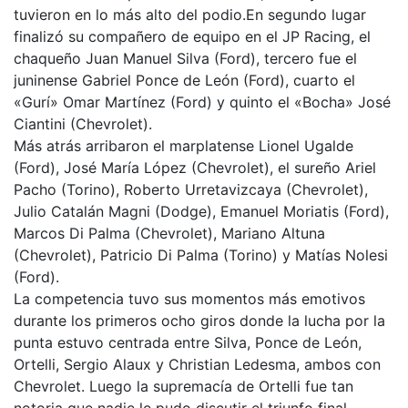
tuvieron en lo más alto del podio.En segundo lugar
finalizó su compañero de equipo en el JP Racing, el
chaqueño Juan Manuel Silva (Ford), tercero fue el
juninense Gabriel Ponce de León (Ford), cuarto el
«Gurí» Omar Martínez (Ford) y quinto el «Bocha» José
Ciantini (Chevrolet).
Más atrás arribaron el marplatense Lionel Ugalde
(Ford), José María López (Chevrolet), el sureño Ariel
Pacho (Torino), Roberto Urretavizcaya (Chevrolet),
Julio Catalán Magni (Dodge), Emanuel Moriatis (Ford),
Marcos Di Palma (Chevrolet), Mariano Altuna
(Chevrolet), Patricio Di Palma (Torino) y Matías Nolesi
(Ford).
La competencia tuvo sus momentos más emotivos
durante los primeros ocho giros donde la lucha por la
punta estuvo centrada entre Silva, Ponce de León,
Ortelli, Sergio Alaux y Christian Ledesma, ambos con
Chevrolet. Luego la supremacía de Ortelli fue tan
notoria que nadie le pudo discutir el triunfo final.