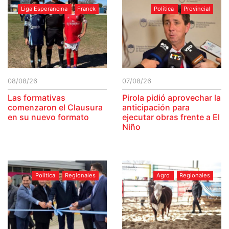
Liga Esperancina
Franck
Política
Provincial
08/08/26
07/08/26
Las formativas
Pirola pidió aprovechar la
comenzaron el Clausura
anticipación para
en su nuevo formato
ejecutar obras frente a El
Niño
Política
Regionales
Agro
Regionales