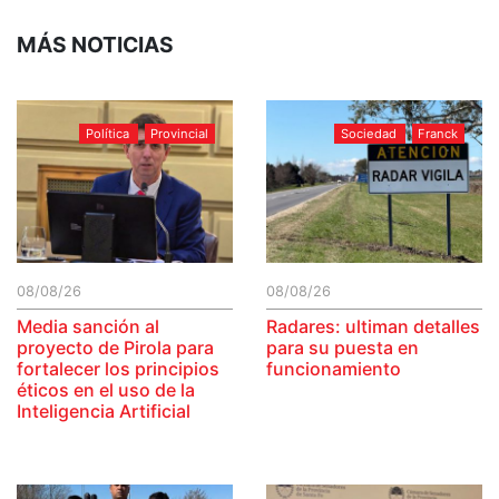
MÁS NOTICIAS
Política
Provincial
Sociedad
Franck
08/08/26
08/08/26
Media sanción al
Radares: ultiman detalles
proyecto de Pirola para
para su puesta en
fortalecer los principios
funcionamiento
éticos en el uso de la
Inteligencia Artificial