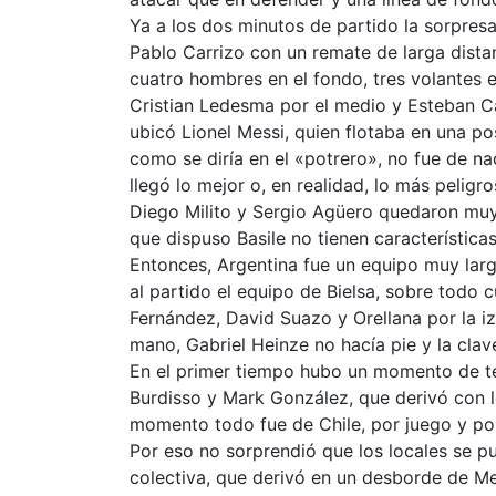
Ya a los dos minutos de partido la sorpresa
Pablo Carrizo con un remate de larga dista
cuatro hombres en el fondo, tres volantes 
Cristian Ledesma por el medio y Esteban Ca
ubicó Lionel Messi, quien flotaba en una po
como se diría en el «potrero», no fue de n
llegó lo mejor o, en realidad, lo más peligr
Diego Milito y Sergio Agüero quedaron muy 
que dispuso Basile no tienen características
Entonces, Argentina fue un equipo muy larg
al partido el equipo de Bielsa, sobre todo
Fernández, David Suazo y Orellana por la 
mano, Gabriel Heinze no hacía pie y la clav
En el primer tiempo hubo un momento de te
Burdisso y Mark González, que derivó con l
momento todo fue de Chile, por juego y por
Por eso no sorprendió que los locales se p
colectiva, que derivó en un desborde de Me