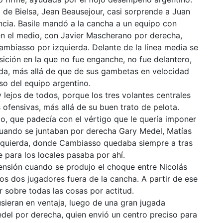
 de Bielsa, Jean Beausejour, casi sorprende a Juan
ncia. Basile mandó a la cancha a un equipo con
en el medio, con Javier Mascherano por derecha,
mbiasso por izquierda. Delante de la línea media se
sición en la que no fue enganche, no fue delantero,
ada, más allá de que de sus gambetas en velocidad
oso del equipo argentino.
lejos de todos, porque los tres volantes centrales
 ofensivas, más allá de su buen trato de pelota.
o, que padecía con el vértigo que le quería imponer
 cuando se juntaban por derecha Gary Medel, Matías
izquierda, donde Cambiasso quedaba siempre a tras
e para los locales pasaba por ahí.
nsión cuando se produjo el choque entre Nicolás
os dos jugadores fuera de la cancha. A partir de ese
 sobre todas las cosas por actitud.
usieran en ventaja, luego de una gran jugada
del por derecha, quien envió un centro preciso para