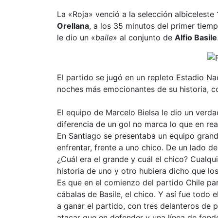
La «Roja» venció a la selección albiceleste 
Orellana
, a los 35 minutos del primer tiemp
le dio un «
baile
» al conjunto de
Alfio Basile
El partido se jugó en un repleto Estadio Na
noches más emocionantes de su historia, c
El equipo de Marcelo Bielsa le dio un verdad
diferencia de un gol no marca lo que en real
En Santiago se presentaba un equipo grande
enfrentar, frente a uno chico. De un lado de 
¿Cuál era el grande y cuál el chico? Cualqu
historia de uno y otro hubiera dicho que los
Es que en el comienzo del partido Chile pare
cábalas de Basile, el chico. Y así fue todo e
a ganar el partido, con tres delanteros de
atacar que en defender y una línea de fond