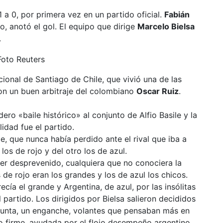
1 a 0, por primera vez en un partido oficial.
Fabián
o, anotó el gol. El equipo que dirige
Marcelo Bielsa
.
cional de Santiago de Chile, que vivió una de las
on un buen arbitraje del colombiano
Oscar Ruiz
.
ero «baile histórico» al conjunto de Alfio Basile y la
idad fue el partido.
, que nunca había perdido ante el rival que iba a
los de rojo y del otro los de azul.
ier desprevenido, cualquiera que no conociera la
 de rojo eran los grandes y los de azul los chicos.
cía el grande y Argentina, de azul, por las insólitas
l partido. Los dirigidos por Bielsa salieron decididos
 punta, un enganche, volantes que pensaban más en
o firme, ayudada por el flojo desempeño argentino.