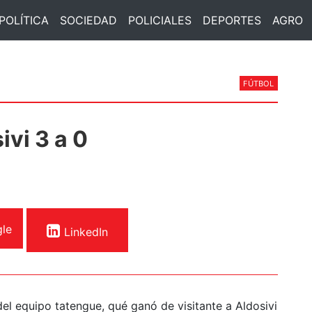
POLÍTICA
SOCIEDAD
POLICIALES
DEPORTES
AGRO
FÚTBOL
ivi 3 a 0
le
LinkedIn
del equipo tatengue, qué ganó de visitante a Aldosivi