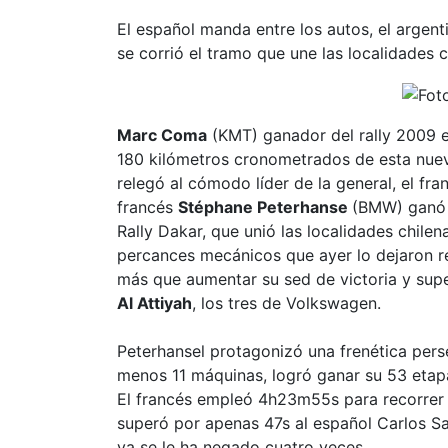
El español manda entre los autos, el argent
se corrió el tramo que une las localidades 
Marc Coma
(KMT) ganador del rally 2009 
180 kilómetros cronometrados de esta nueva
relegó al cómodo líder de la general, el fr
francés
Stéphane Peterhanse
(BMW) ganó e
Rally Dakar, que unió las localidades chile
percances mecánicos que ayer lo dejaron re
más que aumentar su sed de victoria y sup
Al Attiyah
, los tres de Volkswagen.
Peterhansel protagonizó una frenética perse
menos 11 máquinas, logró ganar su 53 etapa
El francés empleó 4h23m55s para recorrer l
superó por apenas 47s al español Carlos Sa
ya se le ha negado cuatro veces.