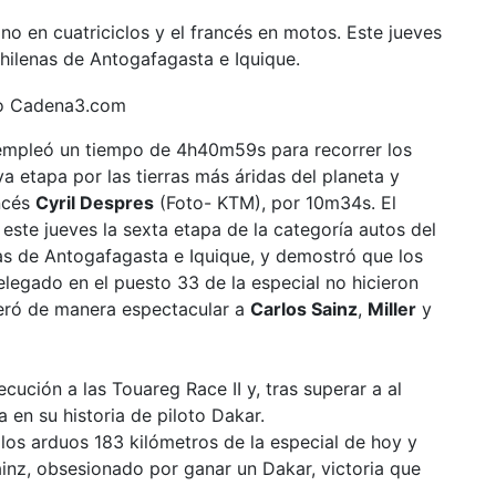
ino en cuatriciclos y el francés en motos. Este jueves
chilenas de Antogafagasta e Iquique.
empleó un tiempo de 4h40m59s para recorrer los
 etapa por las tierras más áridas del planeta y
ancés
Cyril Despres
(Foto- KTM), por 10m34s. El
ste jueves la sexta etapa de la categoría autos del
nas de Antogafagasta e Iquique, y demostró que los
legado en el puesto 33 de la especial no hicieron
eró de manera espectacular a
Carlos Sainz
,
Miller
y
cución a las Touareg Race II y, tras superar a al
 en su historia de piloto Dakar.
os arduos 183 kilómetros de la especial de hoy y
inz, obsesionado por ganar un Dakar, victoria que