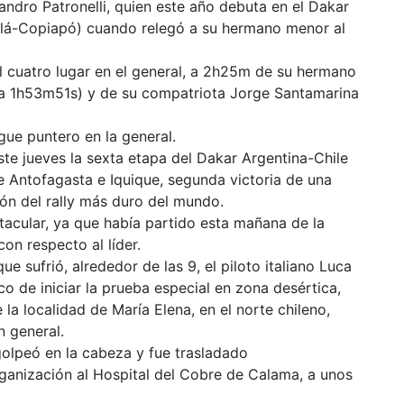
ndro Patronelli, quien este año debuta en el Dakar
balá-Copiapó) cuando relegó a su hermano menor al
el cuatro lugar en el general, a 2h25m de su hermano
(a 1h53m51s) y de su compatriota Jorge Santamarina
ue puntero en la general.
e jueves la sexta etapa del Dakar Argentina-Chile
e Antofagasta e Iquique, segunda victoria de una
ión del rally más duro del mundo.
cular, ya que había partido esta mañana de la
on respecto al líder.
ue sufrió, alrededor de las 9, el piloto italiano Luca
o de iniciar la prueba especial en zona desértica,
la localidad de María Elena, en el norte chileno,
n general.
olpeó en la cabeza y fue trasladado
ganización al Hospital del Cobre de Calama, a unos