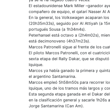
El estadounidense Mark Miller –ganador ay
compañero de equipo, el qatarí Nasser Al A
En la general, los Volkswagen acaparan los
(20h35m33s), seguido por Al Attiyah (a 15m
portugués Sousa (a 1h34m4s).
Peterhansel está octavo a (2h4m02s), mient
está decimonoveno (4h37m23s).
Marcos Patronelli sigue al frente de los cuat
El piloto Marcos Patronelli, con el cuatric
sexta etapa del Rally Dakar, que se disputó
Iquique.
Marcos ya había ganado la primera y quinta
el argentino Santamarina.
Marcos empleó 5h58m50s para recorrer los
Iquique, uno de los tramos más largos y com
Esta segunda etapa ganada en el Dakar del 
en la clasificación general y sacarle 1h26s
Jorge Santamarina (Can Am).