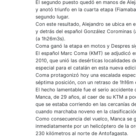
El segundo puesto quedó en manos de Aleja
y anotó triunfo en la cuarta etapa (Fiama
segundo lugar.
Con este resultado, Alejandro se ubica en 
y detrás del español González Corominas 
(a 1h26m3s).
Coma ganó la etapa en motos y Despres sig
El español Marc Coma (KMT) se adjudicó est
2010, que unió las desérticas localidades d
especial para el catalán en esta nueva edic
Coma protagonizó hoy una escalada especta
séptima posición, con un retraso de 1h16m c
El hecho lamentable fue el serio accidente q
Manca, de 29 años, al caer de su KTM a poc
que se estaba corriendo en las cercanías de 
cuando marchaba noveno en la clasificació
Como consecuencia del vuelco, Manca se g
inmediatamente por un helicóptero de la or
230 kilómetros al norte de Antofagasta.