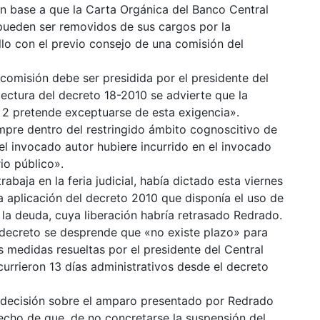
en base a que la Carta Orgánica del Banco Central
pueden ser removidos de sus cargos por la
lo con el previo consejo de una comisión del
 comisión debe ser presidida por el presidente del
lectura del decreto 18-2010 se advierte que la
t 2 pretende exceptuarse de esta exigencia».
mpre dentro del restringido ámbito cognoscitivo de
el invocado autor hubiere incurrido en el invocado
io público».
abaja en la feria judicial, había dictado esta viernes
 aplicación del decreto 2010 que disponía el uso de
 la deuda, cuya liberación habría retrasado Redrado.
 decreto se desprende que «no existe plazo» para
 medidas resueltas por el presidente del Central
urrieron 13 días administrativos desde el decreto
 decisión sobre el amparo presentado por Redrado
hecho de que, de no concretarse la suspensión del