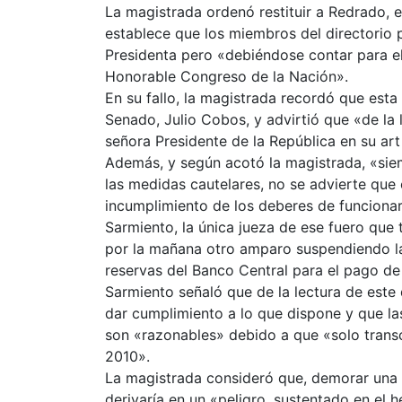
La magistrada ordenó restituir a Redrado, 
establece que los miembros del directorio 
Presidenta pero «debiéndose contar para el
Honorable Congreso de la Nación».
En su fallo, la magistrada recordó que esta
Senado, Julio Cobos, y advirtió que «de la 
señora Presidente de la República en su ar
Además, y según acotó la magistrada, «sie
las medidas cautelares, no se advierte que 
incumplimiento de los deberes de funcionar
Sarmiento, la única jueza de ese fuero que tr
por la mañana otro amparo suspendiendo la
reservas del Banco Central para el pago de
Sarmiento señaló que de la lectura de este
dar cumplimiento a lo que dispone y que las
son «razonables» debido a que «solo transc
2010».
La magistrada consideró que, demorar una
derivaría en un «peligro, sustentado en el 