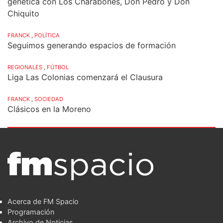
genética con Los Charabones, Don Pedro y Don
Chiquito
FRANCK
,
POLÍTICA
Seguimos generando espacios de formación
REGIONALES
,
FÚTBOL
Liga Las Colonias comenzará el Clausura
FRANCK
,
SOCIEDAD
Clásicos en la Moreno
Acerca de FM Spacio
Programación
Archivo de Noticias