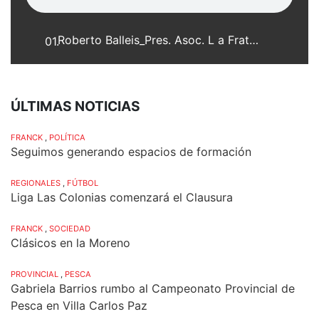
Roberto Balleis_Pres. Asoc. L a Fraternal_Baile familiar_15-03-10_web.mp3
01.
ÚLTIMAS NOTICIAS
FRANCK
,
POLÍTICA
Seguimos generando espacios de formación
REGIONALES
,
FÚTBOL
Liga Las Colonias comenzará el Clausura
FRANCK
,
SOCIEDAD
Clásicos en la Moreno
PROVINCIAL
,
PESCA
Gabriela Barrios rumbo al Campeonato Provincial de
Pesca en Villa Carlos Paz