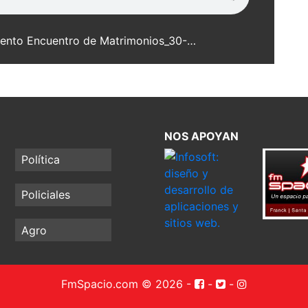
Oreste y Vilma Mehring_Moviemiento Encuentro de Matrimonios_30-08-10_web.mp3
NOS APOYAN
Política
Policiales
Agro
FmSpacio.com © 2026
-
-
-