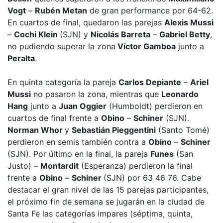
Vogt
–
Rubén Metan
de gran performance por 64-62.
En cuartos de final, quedaron las parejas
Alexis Mussi
–
Cochi Klein
(SJN) y
Nicolás Barreta
–
Gabriel Betty
,
no pudiendo superar la zona
Víctor Gamboa
junto a
Peralta
.
En quinta categoría la pareja
Carlos Depiante
–
Ariel
Mussi
no pasaron la zona, mientras que
Leonardo
Hang
junto a
Juan Oggier
(Humboldt) perdieron en
cuartos de final frente a
Obino
–
Schiner
(SJN).
Norman Whor
y
Sebastián Pieggentini
(Santo Tomé)
perdieron en semis también contra a
Obino
–
Schiner
(SJN). Por último en la final, la pareja
Funes
(San
Justo) –
Montardit
(Esperanza) perdieron la final
frente a
Obino
–
Schiner
(SJN) por 63 46 76. Cabe
destacar el gran nivel de las 15 parejas participantes,
el próximo fin de semana se jugarán en la ciudad de
Santa Fe las categorías impares (séptima, quinta,