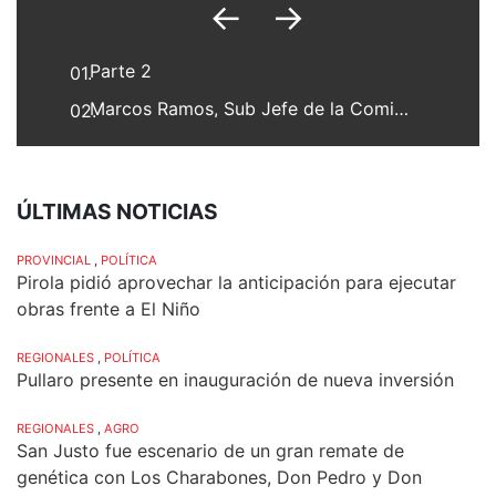
←
→
Parte 2
01.
Marcos Ramos, Sub Jefe de la Comisaría IV de Franck
02.
ÚLTIMAS NOTICIAS
PROVINCIAL
,
POLÍTICA
Pirola pidió aprovechar la anticipación para ejecutar
obras frente a El Niño
REGIONALES
,
POLÍTICA
Pullaro presente en inauguración de nueva inversión
REGIONALES
,
AGRO
San Justo fue escenario de un gran remate de
genética con Los Charabones, Don Pedro y Don