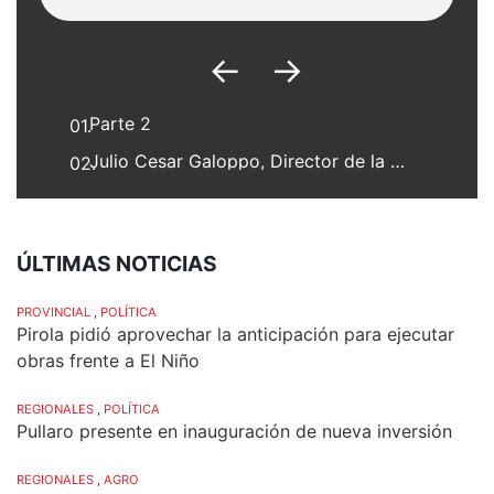
←
→
Parte 2
01.
Julio Cesar Galoppo, Director de la Escuela Agrotécnica "Cantón de Zárate" de Sa Pereira
02.
ÚLTIMAS NOTICIAS
PROVINCIAL
,
POLÍTICA
Pirola pidió aprovechar la anticipación para ejecutar
obras frente a El Niño
REGIONALES
,
POLÍTICA
Pullaro presente en inauguración de nueva inversión
REGIONALES
,
AGRO