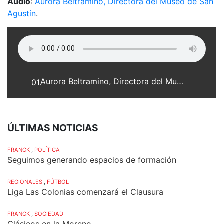
Audio
:
Aurora Beltramino, Directora del Museo de San
Agustín
.
Aurora Beltramino, Directora del Museo de San Agustín
01.
ÚLTIMAS NOTICIAS
FRANCK
,
POLÍTICA
Seguimos generando espacios de formación
REGIONALES
,
FÚTBOL
Liga Las Colonias comenzará el Clausura
FRANCK
,
SOCIEDAD
Clásicos en la Moreno