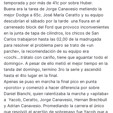
temporada y por más de 41c por sobre Huber.
Buena era la tarea de Jorge Canavesio metiendo la
mejor Dodge a 65c. José María Ceratto y su equipo
descubrían el sábado por la tarde una fisura en el
carrereado block del Ford que provoco inconvenientes
en la junta de tapa de cilindros, los chicos de San
Carlos trabajaron hasta las 02,00 de la madrugada
para resolver el problema pero se trato de «un
parche», la recomendación de su equipo era
«cochi….trátalo con cariño, tiene que aguantar todo el
domingo». A pesar de ello metió el mejor tiempo en la
tanda del domingo, termino 3ro la serie y ascendió
hasta el 4to lugar en la final.
Apenas se puso en marcha la final pico en punta
«poroto» y comenzó a hacer diferencia por sobre
Daniel Bianchi, quien ralentizaba la marcha y «apilaba»
a Yacob, Ceratto, Jorge Canavesio, Hernan Brechbull
y Adrian Canavesio. Promediando la carrera el único
que resolvió el acertijo de sobrepaso fue Yacob que a