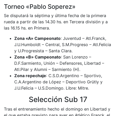
Torneo «Pablo Soperez»
Se disputará la séptima y última fecha de la primera
rueda a partir de las 14.30 hs. en Tercera división y a
las 16.15 hs. en Primera.
Zona «A» Campeonato
: Juventud – Atl.Franck,
J.U.Humboldt – Central, S.M.Progreso – Atl.Felicia
y U.Progresista – Santa Clara.
Zona «B» Campeonato
: San Lorenzo –
D.F.Sarmiento, Unión – Defensores, Libertad –
Atl.Pilar y Alumni – Sarmiento (H).
Zona repechaje
: C.S.D.Argentino – Sportivo,
C.A.Argentino de López – Deportivo Grütly y
J.U.Felicia – U.S.Domingo. Libre: Mitre.
Selección Sub 17
Tras el entrenamiento hecho el domingo en Libertad y
el que estaba previsto para ayer en Atlético Franck, el