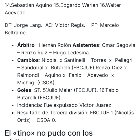
14.Sebastián Aquino 15.Edgardo Werlen 16.Walter
Acevedo
DT: Jorge Lang. AC: Víctor Regis. PF: Marcelo
Beltrame.
Árbitro
: Hernán Rolón
Asistentes
: Omar Segovia
– Renzo Ruiz – Hugo Ledesma.
Cambios
: Nicola x Santinelli – Torres x Pellegri
– Sandobal x Butarelli (FBCJUF).Renzo Diez x
Raimondi – Aquino x Fanlo – Acevedo x
Michlig (CSDA).
Goles
: ST. 5’Julio Meier (FBCJUF). 16’Fabio
Butarelli (FBCJUF).
Incidencia: Fue expulsado Víctor Juarez
Resultado de Tercera división: FBCJUF 1 (Nicolás
Ortiz) – CSDA 0.
El «tino» no pudo con los