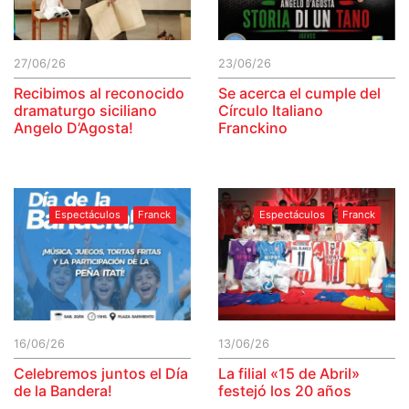
27/06/26
23/06/26
Recibimos al reconocido
Se acerca el cumple del
dramaturgo siciliano
Círculo Italiano
Angelo D’Agosta!
Franckino
Espectáculos
Franck
Espectáculos
Franck
16/06/26
13/06/26
Celebremos juntos el Día
La filial «15 de Abril»
de la Bandera!
festejó los 20 años