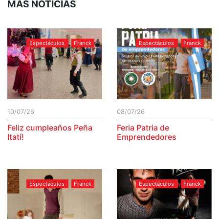
MÁS NOTICIAS
Espectáculos
Franck
Espectáculos
Franck
10/07/26
08/07/26
Feliz cumpleaños Peña
Feria Patria de
Itatí!
Emprendedores
Espectáculos
Franck
Espectáculos
Franck