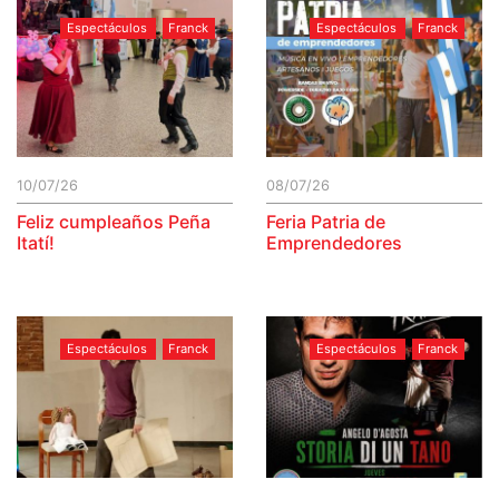
Espectáculos
Franck
Espectáculos
Franck
10/07/26
08/07/26
Feliz cumpleaños Peña
Feria Patria de
Itatí!
Emprendedores
Espectáculos
Franck
Espectáculos
Franck