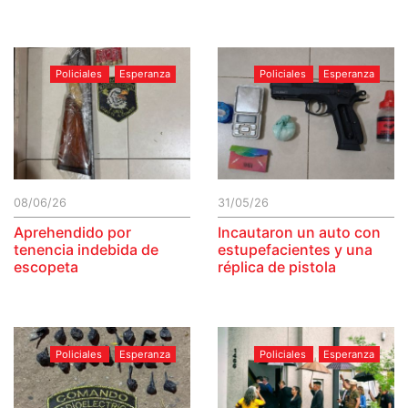
Policiales
Esperanza
Policiales
Esperanza
08/06/26
31/05/26
Aprehendido por
Incautaron un auto con
tenencia indebida de
estupefacientes y una
escopeta
réplica de pistola
Policiales
Esperanza
Policiales
Esperanza