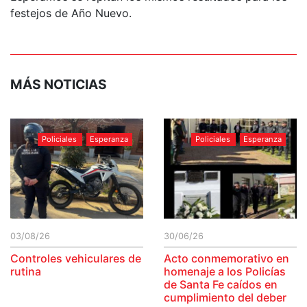
festejos de Año Nuevo.
MÁS NOTICIAS
Policiales
Esperanza
Policiales
Esperanza
03/08/26
30/06/26
Controles vehiculares de
Acto conmemorativo en
rutina
homenaje a los Policías
de Santa Fe caídos en
cumplimiento del deber