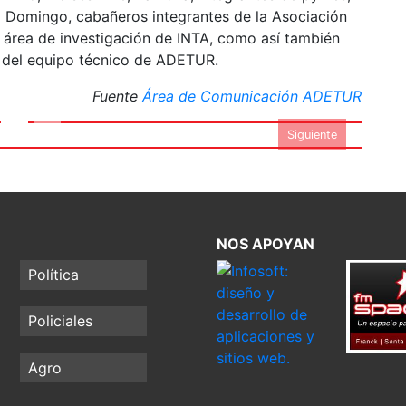
o Domingo, cabañeros integrantes de la Asociación
l área de investigación de INTA, como así también
s del equipo técnico de ADETUR.
- Foto Prensa ADETUR
Fuente
Área de Comunicación ADETUR
Siguiente
NOS APOYAN
Política
Policiales
Agro