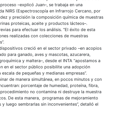
e proceso –explicó Juan–, se trabaja en una
ada NIRS (Espectroscopía en Infrarrojo Cercano, por
pidez y precisión la composición química de muestras
rinas proteicas, aceite y productos lácteos–.
vias para efectuar los análisis. “El éxito de esta
iones realizadas con colecciones de muestras
s”.
 dispositivos creció en el sector privado –en acopios
eado para ganado, aves y mascotas, azucarera,
 agroquímica y maltera–, desde el INTA “apostamos a
ón en el sector público posibilite una adopción
 a escala de pequeñas y medianas empresas”.
inar de manera simultánea, en pocos minutos y con
ncuentran: porcentaje de humedad, proteína, fibra,
l procedimiento no contamina ni destruye la muestra
micos. De esta manera, programas de mejoramiento
 y luego sembrarlas sin inconvenientes”, detalló el