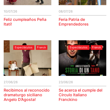
10/07/26
08/07/26
Feliz cumpleaños Peña
Feria Patria de
Itatí!
Emprendedores
Espectáculos
Franck
Espectáculos
Franck
27/06/26
23/06/26
Recibimos al reconocido
Se acerca el cumple del
dramaturgo siciliano
Círculo Italiano
Angelo D’Agosta!
Franckino