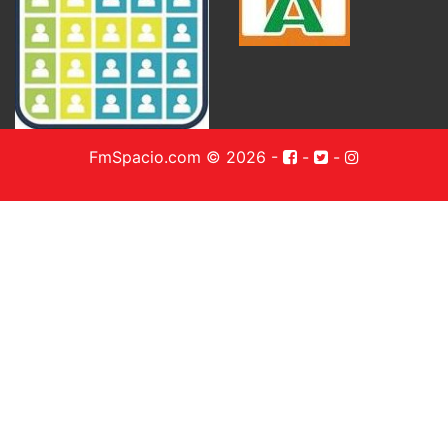
FmSpacio.com © 2026
-
-
-