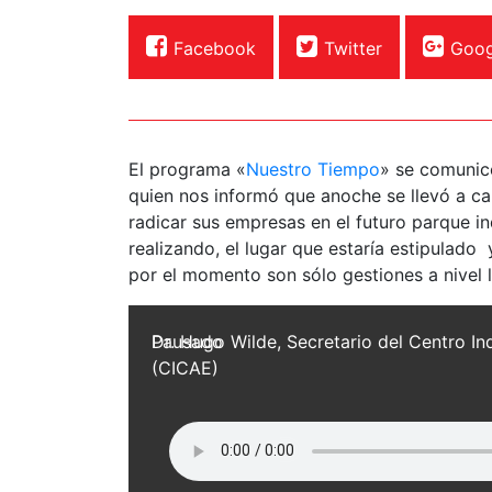
Facebook
Twitter
Goog
El programa «
Nuestro Tiempo
» se comunic
quien nos informó que anoche se llevó a c
radicar sus empresas en el futuro parque ind
realizando, el lugar que estaría estipulado
por el momento son sólo gestiones a nivel l
Pausado
Dr. Hugo Wilde, Secretario del Centro I
(CICAE)