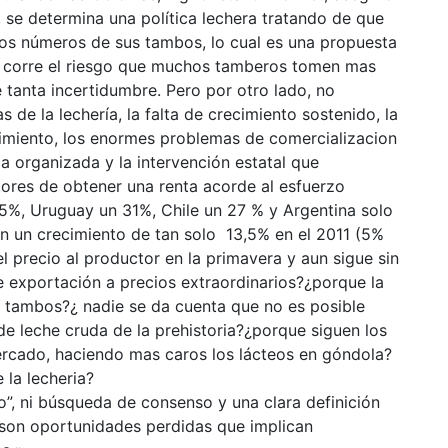
 se determina una política lechera tratando de que
 los números de sus tambos, lo cual es una propuesta
se corre el riesgo que muchos tamberos tomen mas
e tanta incertidumbre. Pero por otro lado, no
e la lechería, la falta de crecimiento sostenido, la
cimiento, los enormes problemas de comercializacion
ria organizada y la intervención estatal que
ctores de obtener una renta acorde al esfuerzo
35%, Uruguay un 31%, Chile un 27 % y Argentina solo
 un crecimiento de tan solo 13,5% en el 2011 (5%
el precio al productor en la primavera y aun sigue sin
 exportación a precios extraordinarios?¿porque la
s tambos?¿ nadie se da cuenta que no es posible
de leche cruda de la prehistoria?¿porque siguen los
ercado, haciendo mas caros los lácteos en góndola?
la lecheria?
o”, ni búsqueda de consenso y una clara definición
son oportunidades perdidas que implican