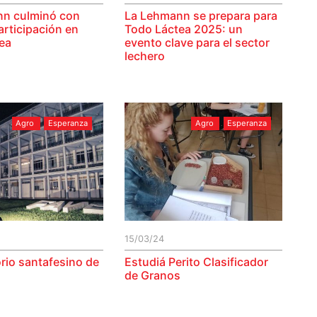
nn culminó con
La Lehmann se prepara para
articipación en
Todo Láctea 2025: un
ea
evento clave para el sector
lechero
Agro
Esperanza
Agro
Esperanza
15/03/24
rio santafesino de
Estudiá Perito Clasificador
de Granos