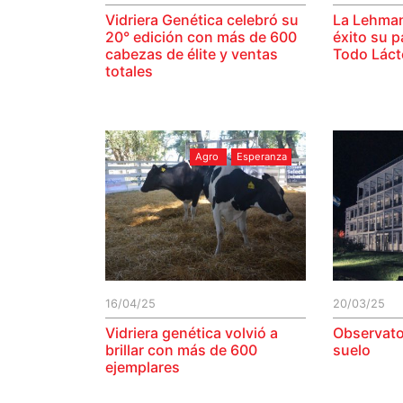
Vidriera Genética celebró su
La Lehma
20° edición con más de 600
éxito su p
cabezas de élite y ventas
Todo Láct
totales
Agro
Esperanza
16/04/25
20/03/25
Vidriera genética volvió a
Observato
brillar con más de 600
suelo
ejemplares