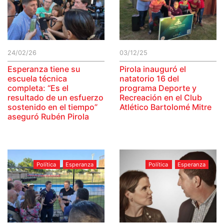
24/02/26
03/12/25
Esperanza tiene su
Pirola inauguró el
escuela técnica
natatorio 16 del
completa: “Es el
programa Deporte y
resultado de un esfuerzo
Recreación en el Club
sostenido en el tiempo”
Atlético Bartolomé Mitre
aseguró Rubén Pirola
Política
Esperanza
Política
Esperanza