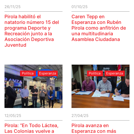
26/11/25
01/10/25
Pirola habilitó el
Caren Tepp en
natatorio número 15 del
Esperanza con Rubén
programa Deporte y
Pirola como anfitrión de
Recreación junto a la
una multitudinaria
Asociación Deportiva
Asamblea Ciudadana
Juventud
Política
Esperanza
Política
Esperanza
12/05/25
27/04/25
Pirola: “En Todo Láctea,
Pirola avanza en
Las Colonias vuelve a
Esperanza con más