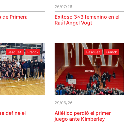
26/07/26
 de Primera
Exitoso 3×3 femenino en el
Raúl Ángel Vogt
Basquet
Franck
Basquet
Franck
29/06/26
se define el
Atlético perdió el primer
juego ante Kimberley