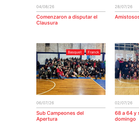
04/08/26
28/07/26
Comenzaron a disputar el
Amistosos
Clausura
Basquet
Franck
06/07/26
02/07/26
Sub Campeones del
68 a 64 y 
Apertura
domingo