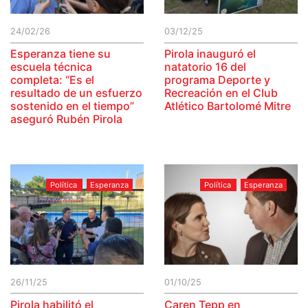
24/02/26
03/12/25
Esperanza tiene su
Pirola inauguró el
escuela técnica
natatorio 16 del
completa: “Es el
programa Deporte y
resultado de un esfuerzo
Recreación en el Club
sostenido en el tiempo”
Atlético Bartolomé Mitre
aseguró Rubén Pirola
Política
Esperanza
Política
Esperanza
26/11/25
01/10/25
Pirola habilitó el
Caren Tepp en