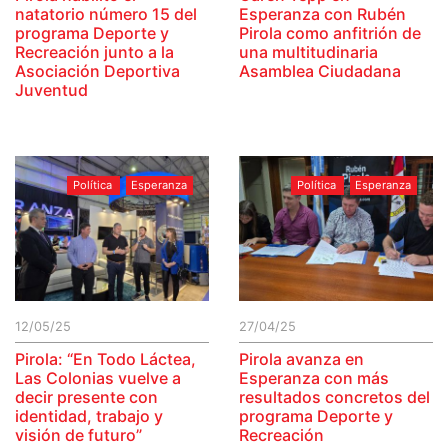
natatorio número 15 del
Esperanza con Rubén
programa Deporte y
Pirola como anfitrión de
Recreación junto a la
una multitudinaria
Asociación Deportiva
Asamblea Ciudadana
Juventud
Política
Esperanza
Política
Esperanza
12/05/25
27/04/25
Pirola: “En Todo Láctea,
Pirola avanza en
Las Colonias vuelve a
Esperanza con más
decir presente con
resultados concretos del
identidad, trabajo y
programa Deporte y
visión de futuro”
Recreación