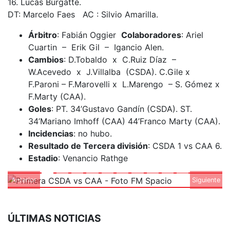
16. Lucas Burgatte.
DT: Marcelo Faes AC : Silvio Amarilla.
Árbitro
: Fabián Oggier
Colaboradores
: Ariel
Cuartin – Erik Gil – Igancio Alen.
Cambios
: D.Tobaldo x C.Ruiz Díaz –
W.Acevedo x J.Villalba (CSDA). C.Gile x
F.Paroni – F.Marovelli x L.Marengo – S. Gómez x
F.Marty (CAA).
Goles
: PT. 34’Gustavo Gandín (CSDA). ST.
34’Mariano Imhoff (CAA) 44’Franco Marty (CAA).
Incidencias
: no hubo.
Resultado de Tercera división
: CSDA 1 vs CAA 6.
Estadio
: Venancio Rathge
Anterior
Siguiente
ÚLTIMAS NOTICIAS