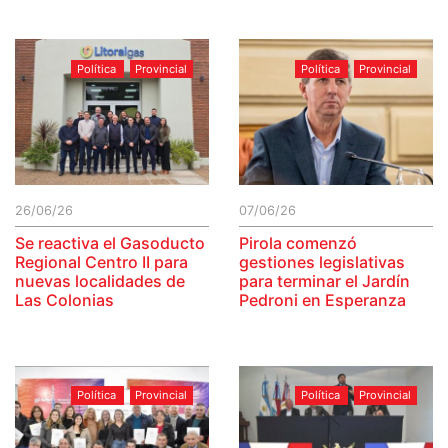
Política
Provincial
Política
Provincial
26/06/26
07/06/26
Se reactiva el Gasoducto
Pirola comenzó
Regional Centro II para
gestiones legislativas
nuevas localidades de
para terminar el Jardín
Las Colonias
Pedroni en Esperanza
Política
Provincial
Política
Provincial