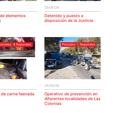
25/06/26
de elementos
Detenido y puesto a
s
disposición de la Justicia
oliciales
Regionales
Policiales
Regionales
25/05/26
 de carne faenada
Operativo de prevención en
diferentes localidades de Las
Colonias