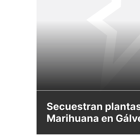
Secuestran planta
Marihuana en Gálv