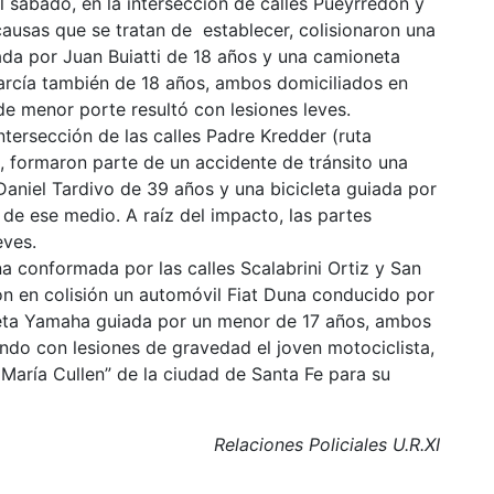
sábado, en la intersección de calles Pueyrredón y
ausas que se tratan de establecer, colisionaron una
iada por Juan Buiatti de 18 años y una camioneta
rcía también de 18 años, ambos domiciliados en
de menor porte resultó con lesiones leves.
ntersección de las calles Padre Kredder (ruta
, formaron parte de un accidente de tránsito una
aniel Tardivo de 39 años y una bicicleta guiada por
e ese medio. A raíz del impacto, las partes
eves.
na conformada por las calles Scalabrini Ortiz y San
on en colisión un automóvil Fiat Duna conducido por
eta Yamaha guiada por un menor de 17 años, ambos
ndo con lesiones de gravedad el joven motociclista,
 María Cullen” de la ciudad de Santa Fe para su
Relaciones Policiales U.R.XI