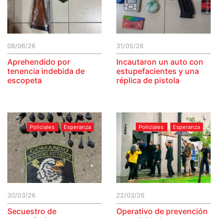
08/06/26
31/05/26
Aprehendido por
Incautaron un auto con
tenencia indebida de
estupefacientes y una
escopeta
réplica de pistola
Policiales
Esperanza
Policiales
Esperanza
30/03/26
22/03/26
Secuestro de
Operativo de prevención