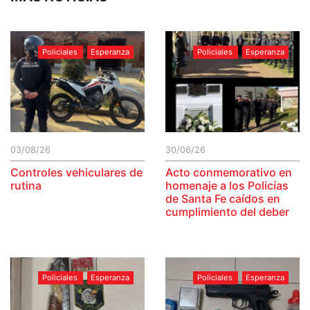
Policiales
Esperanza
Policiales
Esperanza
03/08/26
30/06/26
Controles vehiculares de
Acto conmemorativo en
rutina
homenaje a los Policías
de Santa Fe caídos en
cumplimiento del deber
Policiales
Esperanza
Policiales
Esperanza