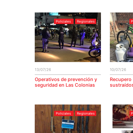
Policiales
Regionales
P
13/07/26
10/07/26
Operativos de prevención y
Recupero 
seguridad en Las Colonias
sustraído
Policiales
Regionales
P