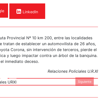
le
LinkedIn
ta Provincial Nº 10 km 200, entre las localidades
e tratan de establecer un automovilista de 26 años,
yota Corona, sin intervención de terceros, pierde el
ltica y luego impactar contra un árbol de la banquina.
cia - Foto Relaciones
 el inmediato deceso.
ciales URXI
Relaciones Policiales U.R.XI
Siguiente