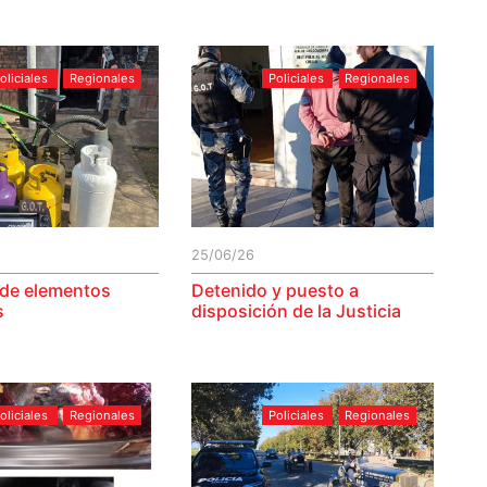
oliciales
Regionales
Policiales
Regionales
25/06/26
de elementos
Detenido y puesto a
s
disposición de la Justicia
oliciales
Regionales
Policiales
Regionales