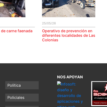
25/05/26
 de carne faenada
Operativo de prevención en
diferentes localidades de Las
Colonias
NOS APOYAN
Política
Policiales