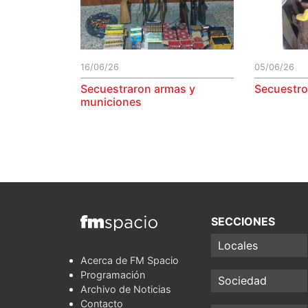
16/06/26
05/06/26
Secuestraron armas y
Secuestro
municiones
SECCIONES
Locales
Acerca de FM Spacio
Programación
Sociedad
Archivo de Noticias
Contacto