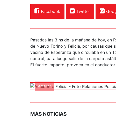
Facebook
Twitter
Goog
Pasadas las 3 hs de la mañana de hoy, en Ru
de Nuevo Torino y Felicia, por causas que s
vecino de Esperanza que circulaba en un To
control, para luego salir de la carpeta asfá
Accidente Feli
El fuerte impacto, provoca en el conductor
Poli
Anterior
MÁS NOTICIAS