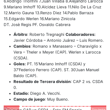
6.Rodrigo Trionfini 7.Juan Villaba 8.Alejandro Larocca
9.Mariano Imhoff 10.Alcidez Lieva 11.Nilo De La Cruz
12.Marrio Gauna 13.Renzo Diez 14.Pablo Barraza
15.Edgardo Werlen 16.Mariano Zinicola
DT. Josè Regis PF. Osvaldo Cabrera
Árbitro
: Roberto Tregnaghi
Colaboradores:
Javier Córdoba – Antonio Juárez – Luis Romero.
Cambios
: Romano x Manassero – Charaviglio x
Vera – Theler x Meyer (CAP). Werlen x Larocca
(CSDA).
Goles:
PT. 15’Mariano Imhoff (CSDA) y
37’Federico Ferrero (CAP). ST. 30’Juan Manuel
Baldo (CAP).
Resultado de Tercera división
: CAP 2 vs. CSDA
0.
Estadio:
Diego A. Vecchi.
Campo de juego
: Muy Bueno.
Anterior
Siguiente