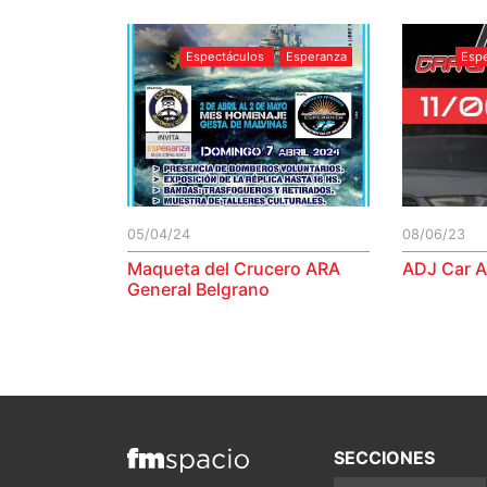
Espectáculos
Esperanza
Esp
05/04/24
08/06/23
Maqueta del Crucero ARA
ADJ Car A
General Belgrano
SECCIONES