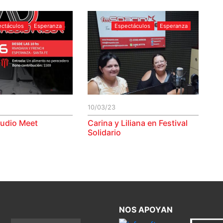
ectáculos
Esperanza
Espectáculos
Esperanza
10/03/23
udio Meet
Carina y Liliana en Festival
Solidario
NOS APOYAN