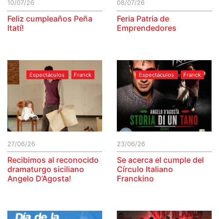
10/07/26
08/07/26
Feliz cumpleaños Peña
Feria Patria de
Itatí!
Emprendedores
Espectáculos
Franck
Espectáculos
Franck
27/06/26
23/06/26
Recibimos al reconocido
Se acerca el cumple del
dramaturgo siciliano
Círculo Italiano
Angelo D’Agosta!
Franckino