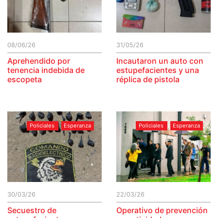
08/06/26
31/05/26
Aprehendido por
Incautaron un auto con
tenencia indebida de
estupefacientes y una
escopeta
réplica de pistola
Policiales
Esperanza
Policiales
Esperanza
30/03/26
22/03/26
Secuestro de
Operativo de prevención