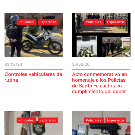
Policiales
Esperanza
Policiales
Esperanza
03/08/26
30/06/26
Controles vehiculares de
Acto conmemorativo en
rutina
homenaje a los Policías
de Santa Fe caídos en
cumplimiento del deber
Policiales
Esperanza
Policiales
Esperanza