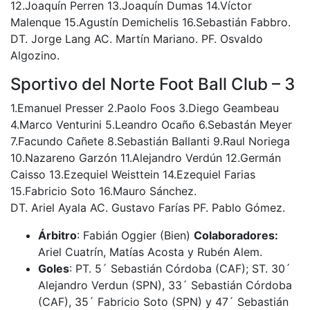
12.Joaquín Perren 13.Joaquín Dumas 14.Víctor
Malenque 15.Agustín Demichelis 16.Sebastián Fabbro.
DT. Jorge Lang AC. Martín Mariano. PF. Osvaldo
Algozino.
Sportivo del Norte Foot Ball Club – 3
1.Emanuel Presser 2.Paolo Foos 3.Diego Geambeau
4.Marco Venturini 5.Leandro Ocaño 6.Sebastán Meyer
7.Facundo Cañete 8.Sebastián Ballanti 9.Raul Noriega
10.Nazareno Garzón 11.Alejandro Verdún 12.Germán
Caisso 13.Ezequiel Weisttein 14.Ezequiel Farias
15.Fabricio Soto 16.Mauro Sánchez.
DT. Ariel Ayala AC. Gustavo Farías PF. Pablo Gómez.
Árbitro
: Fabián Oggier (Bien)
Colaboradores:
Ariel Cuatrín, Matías Acosta y Rubén Alem.
Goles
: PT. 5´ Sebastián Córdoba (CAF); ST. 30´
Alejandro Verdun (SPN), 33´ Sebastián Córdoba
(CAF), 35´ Fabricio Soto (SPN) y 47´ Sebastián