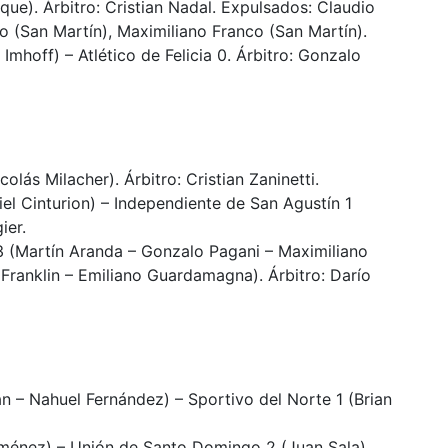
que). Árbitro: Cristian Nadal. Expulsados: Claudio
o (San Martín), Maximiliano Franco (San Martín).
mhoff) – Atlético de Felicia 0. Árbitro: Gonzalo
lás Milacher). Árbitro: Cristian Zaninetti.
l Cinturion) – Independiente de San Agustín 1
ier.
3 (Martín Aranda – Gonzalo Pagani – Maximiliano
o Franklin – Emiliano Guardamagna). Árbitro: Darío
n – Nahuel Fernández) – Sportivo del Norte 1 (Brian
ménez) – Unión de Santo Domingo 2 (Juan Sala).