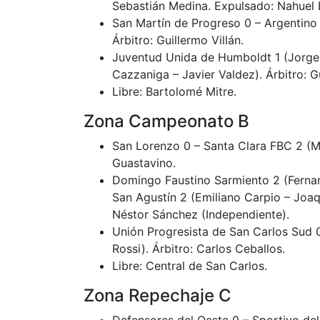
Sebastián Medina. Expulsado: Nahuel 
San Martín de Progreso 0 – Argentino
Árbitro: Guillermo Villán.
Juventud Unida de Humboldt 1 (Jorge G
Cazzaniga – Javier Valdez). Árbitro: G
Libre: Bartolomé Mitre.
Zona Campeonato B
San Lorenzo 0 – Santa Clara FBC 2 (Ma
Guastavino.
Domingo Faustino Sarmiento 2 (Fernan
San Agustín 2 (Emiliano Carpio – Joaq
Néstor Sánchez (Independiente).
Unión Progresista de San Carlos Sud 0
Rossi). Árbitro: Carlos Ceballos.
Libre: Central de San Carlos.
Zona Repechaje C
Defensores del Oeste 0 – Sportivo del