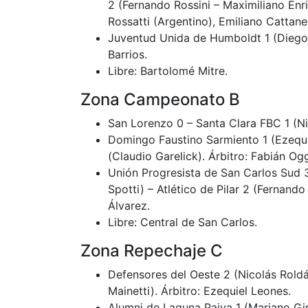
2 (Fernando Rossini – Maximiliano Enri
Rossatti (Argentino), Emiliano Cattane
Juventud Unida de Humboldt 1 (Diego I
Barrios.
Libre: Bartolomé Mitre.
Zona Campeonato B
San Lorenzo 0 – Santa Clara FBC 1 (Nico
Domingo Faustino Sarmiento 1 (Ezequie
(Claudio Garelick). Árbitro: Fabián Ogg
Unión Progresista de San Carlos Sud 
Spotti) – Atlético de Pilar 2 (Fernand
Álvarez.
Libre: Central de San Carlos.
Zona Repechaje C
Defensores del Oeste 2 (Nicolás Roldá
Mainetti). Árbitro: Ezequiel Leones.
Alumni de Laguna Paiva 1 (Mariano Gi