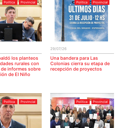
Política
Provincial
Política
Provincial
29/07/26
paldó los planteos
Una bandera para Las
idades rurales con
Colonias cierra su etapa de
 de informes sobre
recepción de proyectos
ión de El Niño
Política
Provincial
Política
Provincial