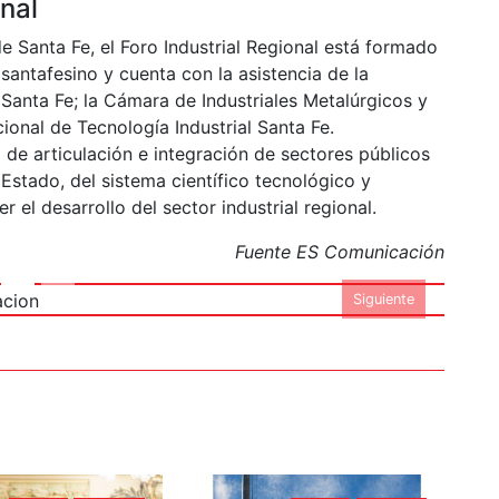
onal
de Santa Fe, el Foro Industrial Regional está formado
antafesino y cuenta con la asistencia de la
Santa Fe; la Cámara de Industriales Metalúrgicos y
cional de Tecnología Industrial Santa Fe.
o de articulación e integración de sectores públicos
Estado, del sistema científico tecnológico y
o del FIR - Foto ES
 el desarrollo del sector industrial regional.
unicacion
Fuente ES Comunicación
Siguiente