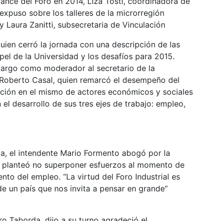
alance del Foro en 2014, Liza Tosti, coordinadora de
expuso sobre los talleres de la microrregión
y Laura Zanitti, subsecretaria de Vinculación
uien cerró la jornada con una descripción de las
apel de la Universidad y los desafíos para 2015.
cargo como moderador al secretario de la
 Roberto Casal, quien remarcó el desempeño del
ración en el mismo de actores económicos y sociales
l desarrollo de sus tres ejes de trabajo: empleo,
a, el intendente Mario Formento abogó por la
ue planteó no superponer esfuerzos al momento de
ento del empleo. “La virtud del Foro Industrial es
de un país que nos invita a pensar en grande”
dro Taborda, dijo a su turno agradeció el