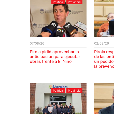
Política
Provincial
07/08/26
02/08/26
Pirola pidió aprovechar la
Pirola res
anticipación para ejecutar
de las ent
obras frente a El Niño
un pedido
la prevenc
Política
Provincial