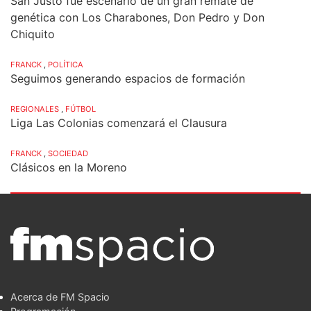
San Justo fue escenario de un gran remate de
genética con Los Charabones, Don Pedro y Don
Chiquito
FRANCK
,
POLÍTICA
Seguimos generando espacios de formación
REGIONALES
,
FÚTBOL
Liga Las Colonias comenzará el Clausura
FRANCK
,
SOCIEDAD
Clásicos en la Moreno
Acerca de FM Spacio