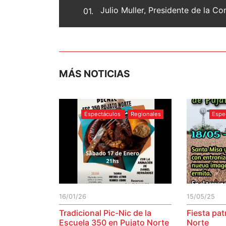
Julio Muller, Presidente de la 
01.
MÁS NOTICIAS
Espectáculos
Regionales
Espe
16/01/26
15/05/25
Tradicional Pic-Nic de la
Fiesta pat
Escuela 350 en Pujato Norte
Norte