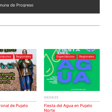
Comuna de Progreso
ctáculos
Regionales
Espectáculos
Regionales
04/04/25
ronal de Pujato
Fiesta del Agua en Pujato
Norte