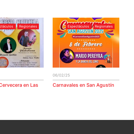
ctáculos
Regionales
Espectáculos
Regionales
06/02/25
 Cervecera en Las
Carnavales en San Agustín